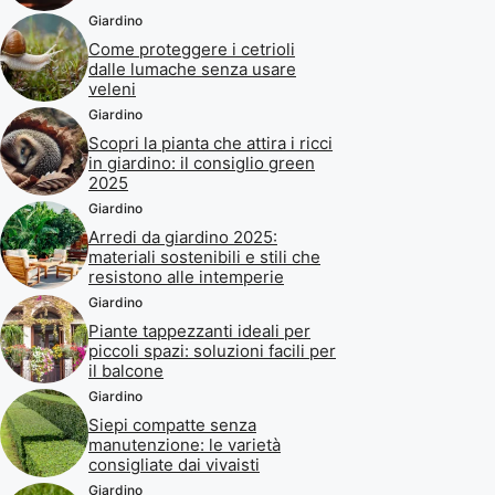
Giardino
Come proteggere i cetrioli
dalle lumache senza usare
veleni
Giardino
Scopri la pianta che attira i ricci
in giardino: il consiglio green
2025
Giardino
Arredi da giardino 2025:
materiali sostenibili e stili che
resistono alle intemperie
Giardino
Piante tappezzanti ideali per
piccoli spazi: soluzioni facili per
il balcone
Giardino
Siepi compatte senza
manutenzione: le varietà
consigliate dai vivaisti
Giardino