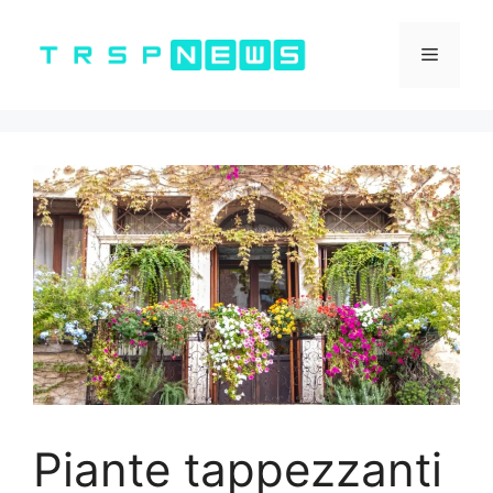
Vai
al
Menu
contenuto
Piante tappezzanti