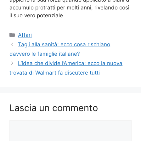
accumulo protratti per molti anni, rivelando così
il suo vero potenziale.
Categorie
Affari
Tagli alla sanità: ecco cosa rischiano
davvero le famiglie italiane?
L’idea che divide l’America: ecco la nuova
trovata di Walmart fa discutere tutti
Lascia un commento
Commento