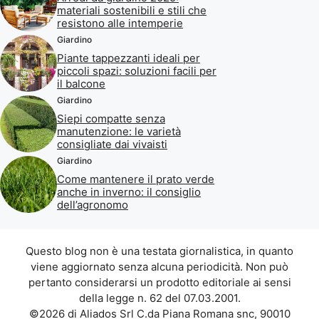
materiali sostenibili e stili che
resistono alle intemperie
Giardino
Piante tappezzanti ideali per
piccoli spazi: soluzioni facili per
il balcone
Giardino
Siepi compatte senza
manutenzione: le varietà
consigliate dai vivaisti
Giardino
Come mantenere il prato verde
anche in inverno: il consiglio
dell’agronomo
Questo blog non è una testata giornalistica, in quanto
viene aggiornato senza alcuna periodicità. Non può
pertanto considerarsi un prodotto editoriale ai sensi
della legge n. 62 del 07.03.2001.
©2026 di Aliados Srl C.da Piana Romana snc, 90010